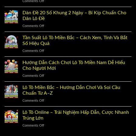
on
Comments Off
Chết
Thế
Quả
Mơ
Đánh
Giới
Thấy
Dàn Đề 20 Số Khung 2 Ngày – Bí Kíp Chuẩn Cho
Con
Cá
Rắn
Gì?
Dân Lô Đề
Cược
Đuổi
Bật
on
Comments Off
Đánh
Mí
Dàn
Con
Số
Đề
Tần Suất Lô Tô Miền Bắc – Cách Xem, Tính Và Bắt
Gì?
Đẹp
20
Giải
Số Hiệu Quả
Dễ
Số
Mã
Trúng
on
Comments Off
Khung
Điềm
Tần
2
Báo
Suất
Hướng Dẫn Cách Chơi Lô Tô Miền Nam Dễ Hiểu
Ngày
Và
Lô
–
Cho Người Mới
Số
Tô
Bí
Đẹp
on
Comments Off
Miền
Kíp
Hướng
Bắc
Chuẩn
Dẫn
Lô Tô Miền Bắc – Hướng Dẫn Chơi Và Soi Cầu
–
Cho
Cách
Cách
Chuẩn Từ A–Z
Dân
Chơi
Xem,
Lô
on
Comments Off
Lô
Tính
Đề
Lô
Tô
Và
Tô
Lô Tô Online – Trải Nghiệm Hấp Dẫn, Cược Nhanh
Miền
Bắt
Miền
Nam
Trúng Lớn
Số
Bắc
Dễ
Hiệu
on
Comments Off
–
Hiểu
Quả
Lô
Hướng
Cho
Tô