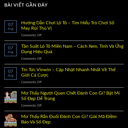
BÀI VIẾT GẦN ĐÂY
Hướng Dẫn Chơi Lô Tô – Tìm Hiểu Trò Chơi Số
07
May Rủi Thú Vị
Aug
on
Comments Off
Hướng
Dẫn
Tần Suất Lô Tô Miền Nam – Cách Xem, Tính Và Ứng
07
Chơi
Dụng Hiệu Quả
Aug
Lô
on
Comments Off
Tô
Tần
–
Suất
Tin Tức Vinwin – Cập Nhật Nhanh Nhất Về Thế
Tìm
07
Lô
Hiểu
Giới Cá Cược
Aug
Tô
Trò
on
Comments Off
Miền
Chơi
Tin
Nam
Số
Tức
Mơ Thấy Người Quen Chết Đánh Con Gì? Bật Mí
–
May
Vinwin
Cách
Số Đẹp Dễ Trúng
Rủi
–
Xem,
Thú
on
Comments Off
Cập
Tính
Vị
Mơ
Nhật
Và
Thấy
Mơ Thấy Rắn Đuổi Đánh Con Gì? Giải Mã Điềm
Nhanh
Ứng
Người
Nhất
Báo Và Số Đẹp
Dụng
Quen
Về
Hiệu