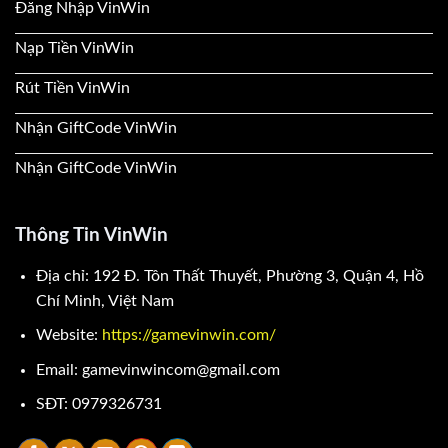
Đăng Nhập VinWin
Nạp Tiền VinWin
Rút Tiền VinWin
Nhận GiftCode VinWin
Nhận GiftCode VinWin
Thông Tin VinWin
Địa chỉ:
192 Đ. Tôn Thất Thuyết, Phường 3, Quận 4, Hồ
Chí Minh, Việt Nam
Website:
https://gamevinwin.com/
Email:
gamevinwincom@gmail.com
SĐT:
0979326731