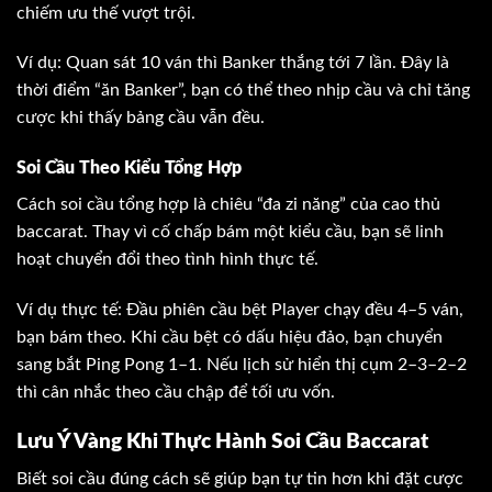
chiếm ưu thế vượt trội.
Ví dụ: Quan sát 10 ván thì Banker thắng tới 7 lần. Đây là
thời điểm “ăn Banker”, bạn có thể theo nhịp cầu và chỉ tăng
cược khi thấy bảng cầu vẫn đều.
Soi Cầu Theo Kiểu Tổng Hợp
Cách soi cầu tổng hợp là chiêu “đa zi năng” của cao thủ
baccarat. Thay vì cố chấp bám một kiểu cầu, bạn sẽ linh
hoạt chuyển đổi theo tình hình thực tế.
Ví dụ thực tế: Đầu phiên cầu bệt Player chạy đều 4–5 ván,
bạn bám theo. Khi cầu bệt có dấu hiệu đảo, bạn chuyển
sang bắt Ping Pong 1–1. Nếu lịch sử hiển thị cụm 2–3–2–2
thì cân nhắc theo cầu chập để tối ưu vốn.
Lưu Ý Vàng Khi Thực Hành Soi Cầu Baccarat
Biết soi cầu đúng cách sẽ giúp bạn tự tin hơn khi đặt cược