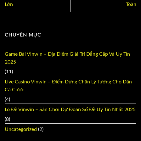
Lớn
Toàn
CHUYÊN MỤC
Game Bài Vinwin – Địa Điểm Giải Trí Đẳng Cấp Và Uy Tín
2025
(11)
Live Casino Vinwin – Điểm Dừng Chân Lý Tưởng Cho Dân
Cá Cược
(4)
Lô Đề Vinwin – Sân Chơi Dự Đoán Số Đề Uy Tín Nhất 2025
(8)
Uncategorized
(2)