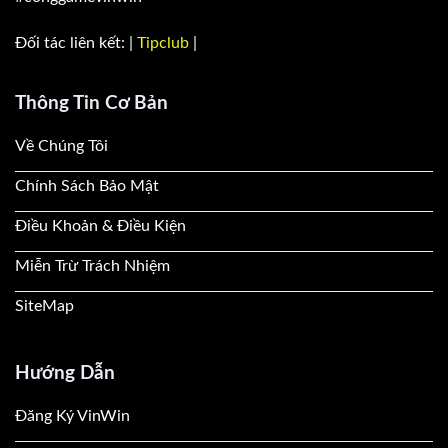
Đối tác liên kết: |
Tipclub
|
Thông Tin Cơ Bản
Về Chúng Tôi
Chính Sách Bảo Mật
Điều Khoản & Điều Kiện
Miễn Trừ Trách Nhiệm
SiteMap
Hướng Dẫn
Đăng Ký VinWin